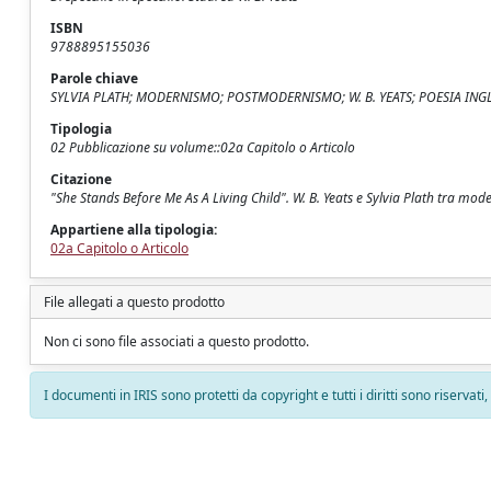
ISBN
9788895155036
Parole chiave
SYLVIA PLATH; MODERNISMO; POSTMODERNISMO; W. B. YEATS; POESIA INGL
Tipologia
02 Pubblicazione su volume::02a Capitolo o Articolo
Citazione
"She Stands Before Me As A Living Child". W. B. Yeats e Sylvia Plath tra mo
Appartiene alla tipologia:
02a Capitolo o Articolo
File allegati a questo prodotto
Non ci sono file associati a questo prodotto.
I documenti in IRIS sono protetti da copyright e tutti i diritti sono riservati