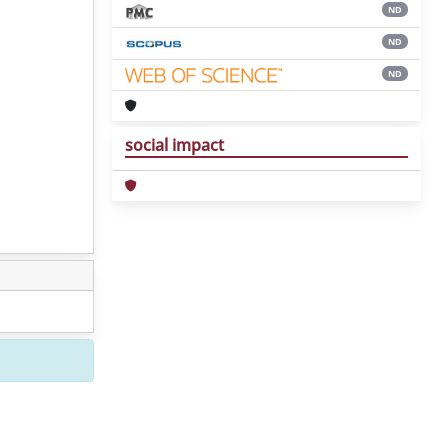
ND
ND
ND
social impact