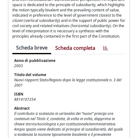
space is dedicated to the principle of subsidiarity, which highlights
the notion typically bivalent and the prevailing content of value,
indicated in preference to the level of government closest to the
citizen (vertical subsidiarity) and in the support of public power for
civil society and related initiatives (horizontal subsidiarity). On the
level of interpretation it is necessary a synthesis with the
principles already contained in the first part of the Constitution.
Scheda breve
Scheda completa
Anno di pubblicazione
2003
Titolo del volume
Nuovi rapporti Stato/Regioni dopo la legge costituzionale n. 3 del
2001
ISBN
8814107254
Abstract
Il contributo si sostanzia in un’analisi dei “nuovi” principi ora
contenuti nel Titolo V, condotta, di volta in volta, dapprima in
chiave storico/sociologica e poi costituzionale/amministrativa.
Ampio spazio viene dedicato al principio di sussidiarietà, del quale
si evidenzia la nozione tipicamente bivalente e il prevalente