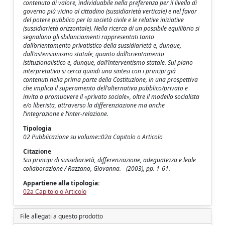
contenuto di valore, individuabile nella preferenza per il livello di
governo più vicino al cittadino (sussidiarietà verticale) e nel favor
del potere pubblico per la società civile e le relative iniziative
(sussidiarietà orizzontale). Nella ricerca di un possibile equilibrio si
segnalano gli sbilanciamenti rappresentati tanto
dall’orientamento privatistico della sussidiarietà e, dunque,
dall’astensionismo statale, quanto dall’orientamento
istituzionalistico e, dunque, dall’interventismo statale. Sul piano
interpretativo si cerca quindi una sintesi con i principi già
contenuti nella prima parte della Costituzione, in una prospettiva
che implica il superamento dell’alternativa pubblico/privato e
invita a promuovere il «privato sociale», oltre il modello socialista
e/o liberista, attraverso la differenziazione ma anche
l’integrazione e l’inter-relazione.
Tipologia
02 Pubblicazione su volume::02a Capitolo o Articolo
Citazione
Sui principi di sussidiarietà, differenziazione, adeguatezza e leale
collaborazione / Razzano, Giovanna. - (2003), pp. 1-61.
Appartiene alla tipologia:
02a Capitolo o Articolo
File allegati a questo prodotto