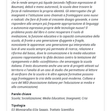
che le rende sempre più liquide (secondo l'efficace espressione di
Bauman), deboli e meno autorevoli, la scuola deve trovare la
forza di rialimentare la propria identità. Gli interrogativi che gli
insegnanti e l'istituzione sono chiamati a fronteggiare sono nuovi
e radicali: che fare di fronte al crescente disagio giovanile, e come
rispondere alla sempre più frequente appropriazione di linguaggi
e autonomia espressiva proprie delle tecnologie nuove? Il
problema posto dal libro è come recuperare il ruolo di
mediazione, la funzione educativa e la capacità comunicativa della
scuola, di fronte a una generazione sfuggente e fragile,
nonostante le apparenze: una generazione qui interpretata alla
luce di una scuola sempre più permeata di ricerca, relazione e
riforma dal basso, dove la comunicazione e la media education
possono rappresentare la sfida decisiva contro la tentazione del
ripiegamento e dello «sconfittismo» che amareggia la scuola
italiana. Il testo documenta anche una serie di progetti attivati sul
territorio e l'analisi di un caso di studio che permettono al lettore
di verificare che la scuola e le altre agenzie formative possono
oggi fronteggiare la crisi della società post-moderna. Collana a
cura del MED (Associazione italiana per l'educazione ai media e
alla comunicazione)
Parole chiave
Scuola; Socializzazione; Media Education; Insegnanti; Crisi
Tipologia
03 Monografia::03a Saggio, Trattato Scientifico