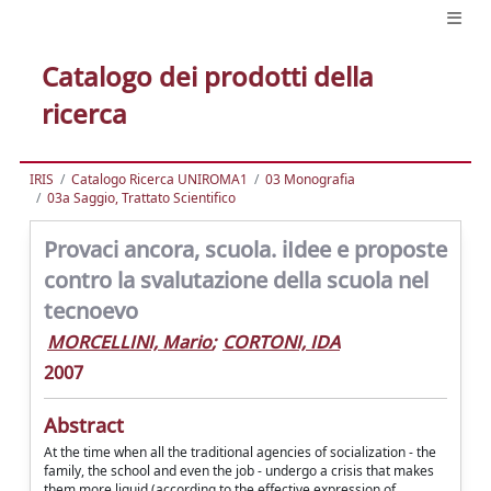
Catalogo dei prodotti della
ricerca
IRIS
Catalogo Ricerca UNIROMA1
03 Monografia
03a Saggio, Trattato Scientifico
Provaci ancora, scuola. iIdee e proposte
contro la svalutazione della scuola nel
tecnoevo
MORCELLINI, Mario
;
CORTONI, IDA
2007
Abstract
At the time when all the traditional agencies of socialization - the
family, the school and even the job - undergo a crisis that makes
them more liquid (according to the effective expression of