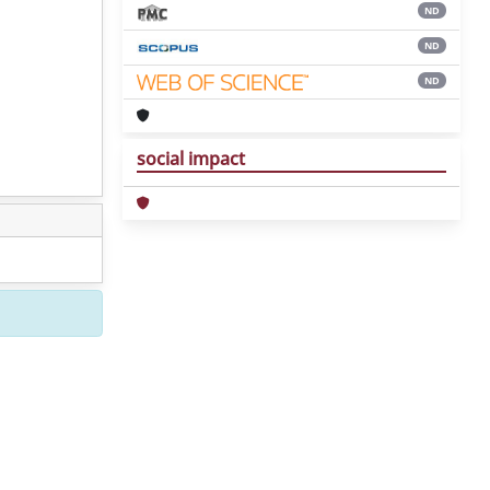
ND
ND
ND
social impact