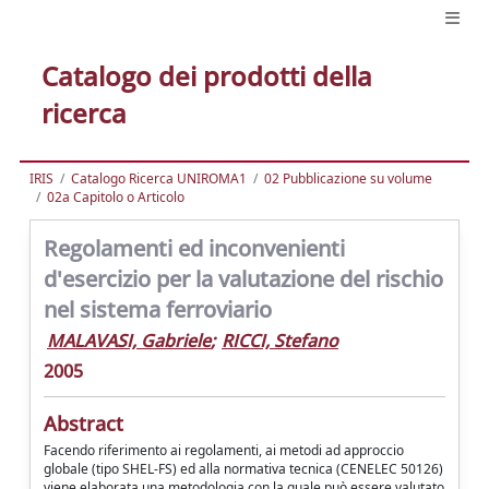
Catalogo dei prodotti della
ricerca
IRIS
Catalogo Ricerca UNIROMA1
02 Pubblicazione su volume
02a Capitolo o Articolo
Regolamenti ed inconvenienti
d'esercizio per la valutazione del rischio
nel sistema ferroviario
MALAVASI, Gabriele
;
RICCI, Stefano
2005
Abstract
Facendo riferimento ai regolamenti, ai metodi ad approccio
globale (tipo SHEL-FS) ed alla normativa tecnica (CENELEC 50126)
viene elaborata una metodologia con la quale può essere valutato