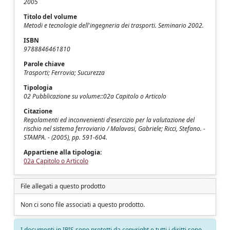
2005
Titolo del volume
Metodi e tecnologie dell'ingegneria dei trasporti. Seminario 2002.
ISBN
9788846461810
Parole chiave
Trasporti; Ferrovia; Sucurezza
Tipologia
02 Pubblicazione su volume::02a Capitolo o Articolo
Citazione
Regolamenti ed inconvenienti d'esercizio per la valutazione del
rischio nel sistema ferroviario / Malavasi, Gabriele; Ricci, Stefano. -
STAMPA. - (2005), pp. 591-604.
Appartiene alla tipologia:
02a Capitolo o Articolo
File allegati a questo prodotto
Non ci sono file associati a questo prodotto.
I documenti in IRIS sono protetti da copyright e tutti i diritti sono