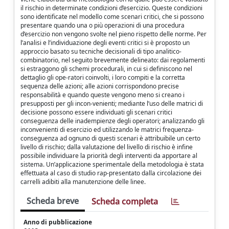
il rischio in determinate condizioni d’esercizio. Queste condizioni
sono identificate nel modello come scenari critici, che si possono
presentare quando una o più operazioni di una procedura
d’esercizio non vengono svolte nel pieno rispetto delle norme. Per
l’analisi e l’individuazione degli eventi critici si è proposto un
approccio basato su tecniche decisionali di tipo analitico-
combinatorio, nel seguito brevemente delineato: dai regolamenti
si estraggono gli schemi procedurali, in cui si definiscono nel
dettaglio gli ope-ratori coinvolti, i loro compiti e la corretta
sequenza delle azioni; alle azioni corrispondono precise
responsabilità e quando queste vengono meno si creano i
presupposti per gli incon-venienti; mediante l’uso delle matrici di
decisione possono essere individuati gli scenari critici
conseguenza delle inadempienze degli operatori; analizzando gli
inconvenienti di esercizio ed utilizzando le matrici frequenza-
conseguenza ad ognuno di questi scenari è attribuibile un certo
livello di rischio; dalla valutazione del livello di rischio è infine
possibile individuare la priorità degli interventi da apportare al
sistema. Un’applicazione sperimentale della metodologia è stata
effettuata al caso di studio rap-presentato dalla circolazione dei
carrelli adibiti alla manutenzione delle linee.
Scheda breve
Scheda completa
Anno di pubblicazione