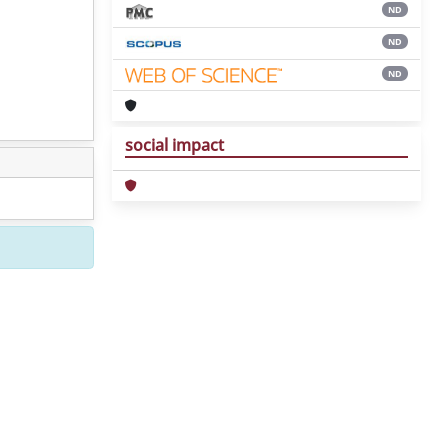
ND
ND
ND
social impact