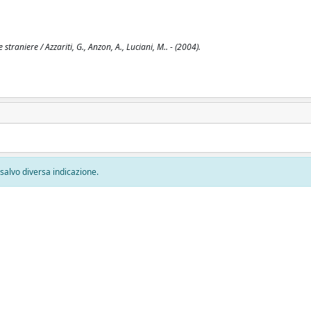
traniere / Azzariti, G., Anzon, A., Luciani, M.. - (2004).
, salvo diversa indicazione.