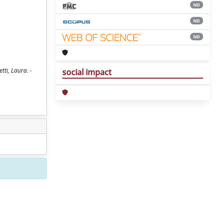
ND
ND
ND
ti, Laura. -
social impact