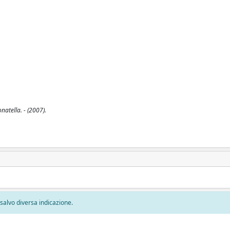
natella. - (2007).
, salvo diversa indicazione.