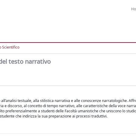
H
 Scientifico
del testo narrativo
ll’analisi testuale, alla stilistica narrativa e alle conoscenze narratologiche. Affro
oria e discorso, al concetto di tempo narrativo, alle caratteristiche della voce narr
rivolto preferenzialmente a studenti delle Facoltà umanistiche che uniscono lo studi
 studente che indirizza la sua preparazione ai processi traduttivi.