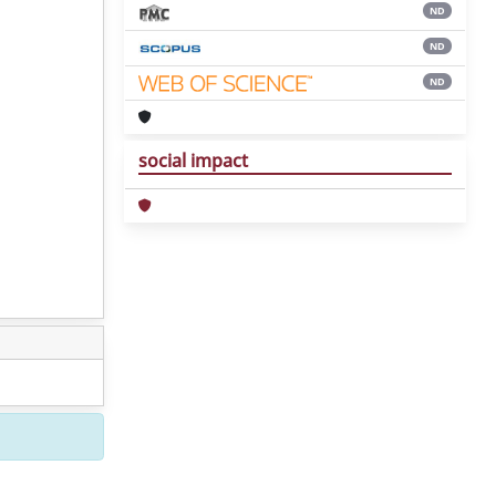
ND
ND
ND
social impact