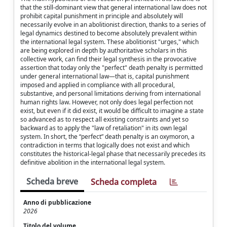
that the still-dominant view that general international law does not
prohibit capital punishment in principle and absolutely will
necessarily evolve in an abolitionist direction, thanks to a series of
legal dynamics destined to become absolutely prevalent within
the international legal system. These abolitionist "urges," which
are being explored in depth by authoritative scholars in this
collective work, can find their legal synthesis in the provocative
assertion that today only the "perfect" death penalty is permitted
under general international law—that is, capital punishment
imposed and applied in compliance with all procedural,
substantive, and personal limitations deriving from international
human rights law. However, not only does legal perfection not
exist, but even if it did exist, it would be difficult to imagine a state
so advanced as to respect all existing constraints and yet so
backward as to apply the "law of retaliation" in its own legal
system. In short, the “perfect” death penalty is an oxymoron, a
contradiction in terms that logically does not exist and which
constitutes the historical-legal phase that necessarily precedes its
definitive abolition in the international legal system.
Scheda breve
Scheda completa
Anno di pubblicazione
2026
Titolo del volume