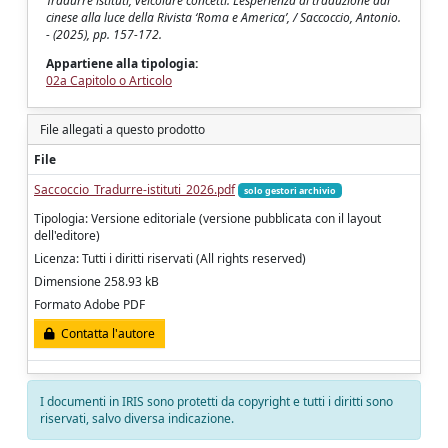
Tradurre istituti, veicolare concetti. L’esperienza di traduzione dal
cinese alla luce della Rivista ‘Roma e America’, / Saccoccio, Antonio.
- (2025), pp. 157-172.
Appartiene alla tipologia:
02a Capitolo o Articolo
File allegati a questo prodotto
File
Saccoccio_Tradurre-istituti_2026.pdf
solo gestori archivio
Tipologia: Versione editoriale (versione pubblicata con il layout
dell'editore)
Licenza: Tutti i diritti riservati (All rights reserved)
Dimensione 258.93 kB
Formato Adobe PDF
Contatta l'autore
I documenti in IRIS sono protetti da copyright e tutti i diritti sono
riservati, salvo diversa indicazione.