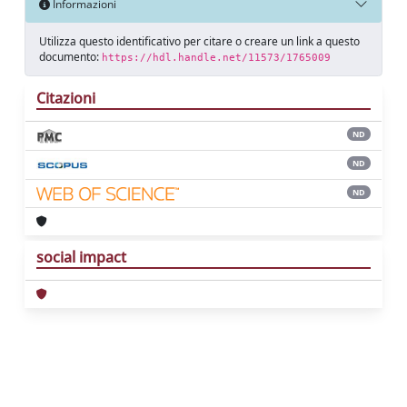
Informazioni
Utilizza questo identificativo per citare o creare un link a questo
documento:
https://hdl.handle.net/11573/1765009
Citazioni
ND
ND
ND
social impact
Powered by
IRIS
-
about IRIS
-
Utilizzo dei
cookie
Copyright © 2026