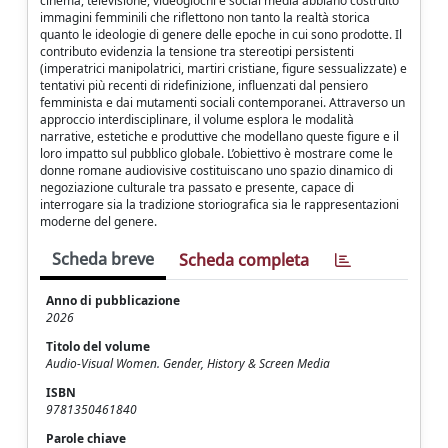
cinema, televisione, videogiochi e social media abbiano costruito
immagini femminili che riflettono non tanto la realtà storica
quanto le ideologie di genere delle epoche in cui sono prodotte. Il
contributo evidenzia la tensione tra stereotipi persistenti
(imperatrici manipolatrici, martiri cristiane, figure sessualizzate) e
tentativi più recenti di ridefinizione, influenzati dal pensiero
femminista e dai mutamenti sociali contemporanei. Attraverso un
approccio interdisciplinare, il volume esplora le modalità
narrative, estetiche e produttive che modellano queste figure e il
loro impatto sul pubblico globale. L’obiettivo è mostrare come le
donne romane audiovisive costituiscano uno spazio dinamico di
negoziazione culturale tra passato e presente, capace di
interrogare sia la tradizione storiografica sia le rappresentazioni
moderne del genere.
Scheda breve
Scheda completa
Anno di pubblicazione
2026
Titolo del volume
Audio-Visual Women. Gender, History & Screen Media
ISBN
9781350461840
Parole chiave