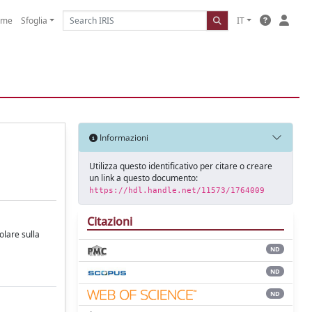
ome
Sfoglia
IT
Informazioni
Utilizza questo identificativo per citare o creare
un link a questo documento:
https://hdl.handle.net/11573/1764009
Citazioni
olare sulla
ND
ND
ND