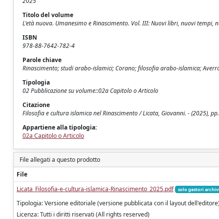
2025
Titolo del volume
L'età nuova. Umanesimo e Rinascimento. Vol. III: Nuovi libri, nuovi tempi,
ISBN
978-88-7642-782-4
Parole chiave
Rinascimento; studi arabo-islamici; Corano; filosofia arabo-islamica; Averro
Tipologia
02 Pubblicazione su volume::02a Capitolo o Articolo
Citazione
Filosofia e cultura islamica nel Rinascimento / Licata, Giovanni. - (2025), p
Appartiene alla tipologia:
02a Capitolo o Articolo
File allegati a questo prodotto
File
Licata_Filosofia-e-cultura-islamica-Rinascimento_2025.pdf
solo gestori archiv
Tipologia: Versione editoriale (versione pubblicata con il layout dell'editore
Licenza: Tutti i diritti riservati (All rights reserved)