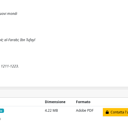
 nuovi mondi
è; al-Farabi; Ibn Tufayl
p. 1211-1223.
Dimensione
Formato
4.22 MB
Adobe PDF
io
Contatta l'
)