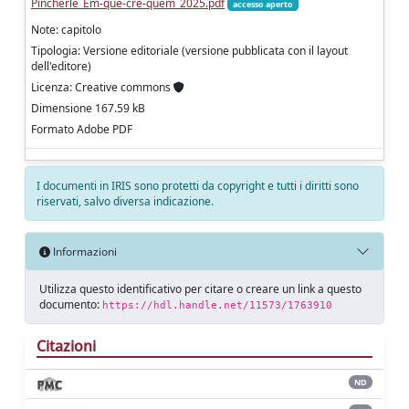
Pincherle_Em-que-crê-quem_2025.pdf
accesso aperto
Note: capitolo
Tipologia: Versione editoriale (versione pubblicata con il layout
dell'editore)
Licenza: Creative commons
Dimensione 167.59 kB
Formato Adobe PDF
I documenti in IRIS sono protetti da copyright e tutti i diritti sono
riservati, salvo diversa indicazione.
Informazioni
Utilizza questo identificativo per citare o creare un link a questo
documento:
https://hdl.handle.net/11573/1763910
Citazioni
ND