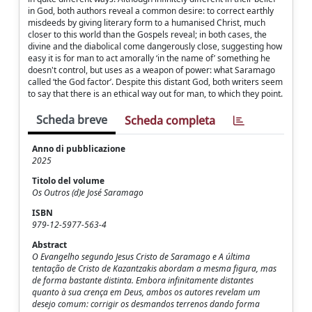
in God, both authors reveal a common desire: to correct earthly
misdeeds by giving literary form to a humanised Christ, much
closer to this world than the Gospels reveal; in both cases, the
divine and the diabolical come dangerously close, suggesting how
easy it is for man to act amorally ‘in the name of’ something he
doesn't control, but uses as a weapon of power: what Saramago
called ‘the God factor’. Despite this distant God, both writers seem
to say that there is an ethical way out for man, to which they point.
Scheda breve
Scheda completa
Anno di pubblicazione
2025
Titolo del volume
Os Outros (d)e José Saramago
ISBN
979-12-5977-563-4
Abstract
O Evangelho segundo Jesus Cristo de Saramago e A última
tentação de Cristo de Kazantzakis abordam a mesma figura, mas
de forma bastante distinta. Embora infinitamente distantes
quanto à sua crença em Deus, ambos os autores revelam um
desejo comum: corrigir os desmandos terrenos dando forma