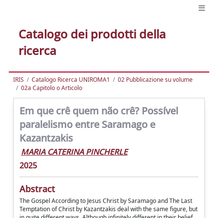
Catalogo dei prodotti della
ricerca
IRIS
Catalogo Ricerca UNIROMA1
02 Pubblicazione su volume
02a Capitolo o Articolo
Em que crê quem não crê? Possível
paralelismo entre Saramago e
Kazantzakis
MARIA CATERINA PINCHERLE
2025
Abstract
The Gospel According to Jesus Christ by Saramago and The Last
Temptation of Christ by Kazantzakis deal with the same figure, but
in quite different ways. Although infinitely different in their belief