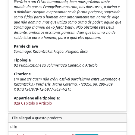
literária a um Cristo humanizado, bem mais próximo deste
mundo do que os Evangelhos mostram; nos dois casos, o divino e
o diabólico chegam a aproximar-se de forma perigosa, sugerindo
como é fácil para o homem agir amoralmente ‘em nome de’ algo
que não domina, mas que utiliza como arma de poder: aquilo que
Saramago chamou de «o fator Deus». Não obstante este Deus
distante, ambos os escritores parecem dizer que há uma via de
saída ética para o homem, para a qual eles apontam.
Parole chiave
Saramago; Kazantzakis; Ficção; Religião; Ética
Tipologia
02 Pubblicazione su volume::02a Capitolo o Articolo
Citazione
Em que crê quem não crê? Possível paralelismo entre Saramago e
Kazantzakis / Pincherle, Maria Caterina. - (2025), pp. 299-309.
[10.13134/979-12-5977-563-4/21].
Appartiene alla tipologia:
02a Capitolo o Articolo
File allegati a questo prodotto
File