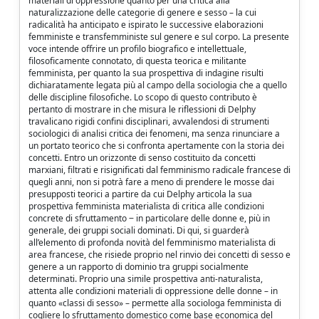
materiali di oppressione quanto per una critica alla
naturalizzazione delle categorie di genere e sesso – la cui
radicalità ha anticipato e ispirato le successive elaborazioni
femministe e transfemministe sul genere e sul corpo. La presente
voce intende offrire un profilo biografico e intellettuale,
filosoficamente connotato, di questa teorica e militante
femminista, per quanto la sua prospettiva di indagine risulti
dichiaratamente legata più al campo della sociologia che a quello
delle discipline filosofiche. Lo scopo di questo contributo è
pertanto di mostrare in che misura le riflessioni di Delphy
travalicano rigidi confini disciplinari, avvalendosi di strumenti
sociologici di analisi critica dei fenomeni, ma senza rinunciare a
un portato teorico che si confronta apertamente con la storia dei
concetti. Entro un orizzonte di senso costituito da concetti
marxiani, filtrati e risignificati dal femminismo radicale francese di
quegli anni, non si potrà fare a meno di prendere le mosse dai
presupposti teorici a partire da cui Delphy articola la sua
prospettiva femminista materialista di critica alle condizioni
concrete di sfruttamento ‒ in particolare delle donne e, più in
generale, dei gruppi sociali dominati. Di qui, si guarderà
all’elemento di profonda novità del femminismo materialista di
area francese, che risiede proprio nel rinvio dei concetti di sesso e
genere a un rapporto di dominio tra gruppi socialmente
determinati. Proprio una simile prospettiva anti-naturalista,
attenta alle condizioni materiali di oppressione delle donne – in
quanto «classi di sesso» – permette alla sociologa femminista di
cogliere lo sfruttamento domestico come base economica del