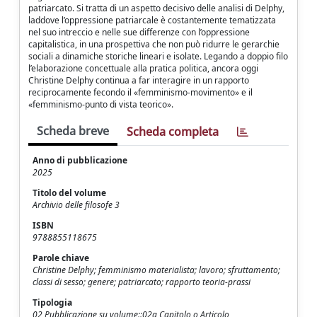
patriarcato. Si tratta di un aspetto decisivo delle analisi di Delphy,
laddove l’oppressione patriarcale è costantemente tematizzata
nel suo intreccio e nelle sue differenze con l’oppressione
capitalistica, in una prospettiva che non può ridurre le gerarchie
sociali a dinamiche storiche lineari e isolate. Legando a doppio filo
l’elaborazione concettuale alla pratica politica, ancora oggi
Christine Delphy continua a far interagire in un rapporto
reciprocamente fecondo il «femminismo-movimento» e il
«femminismo-punto di vista teorico».
Scheda breve
Scheda completa
Anno di pubblicazione
2025
Titolo del volume
Archivio delle filosofe 3
ISBN
9788855118675
Parole chiave
Christine Delphy; femminismo materialista; lavoro; sfruttamento;
classi di sesso; genere; patriarcato; rapporto teoria-prassi
Tipologia
02 Pubblicazione su volume::02a Capitolo o Articolo