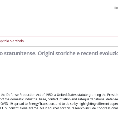
H
pitolo o Articolo
 statunitense. Origini storiche e recenti evoluzi
 the Defense Production Act of 1950, a United States statute granting the Preside
t the domestic industrial base, control inflation and safeguard national defense 
VID-19 spread to Energy Transition, and to do so by highlighting different aspec
the U.S. constitutional frame. Main sources for this research include Congressional