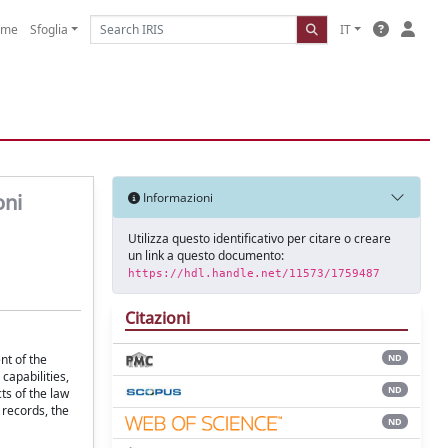
ome
Sfoglia
IT
oni
Informazioni
Utilizza questo identificativo per citare o creare
un link a questo documento:
https://hdl.handle.net/11573/1759487
Citazioni
nt of the
ND
capabilities,
ND
ts of the law
 records, the
ND