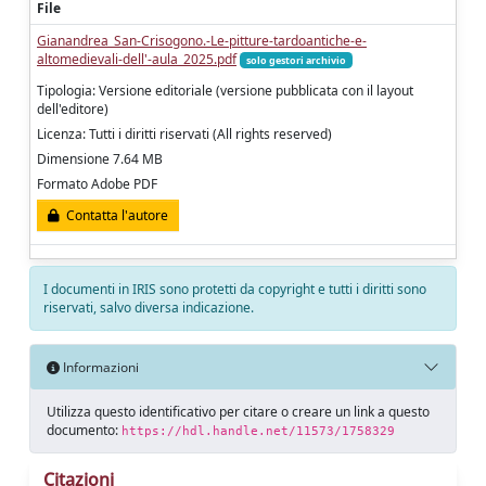
File
Gianandrea_San-Crisogono.-Le-pitture-tardoantiche-e-
altomedievali-dell'-aula_2025.pdf
solo gestori archivio
Tipologia: Versione editoriale (versione pubblicata con il layout
dell'editore)
Licenza: Tutti i diritti riservati (All rights reserved)
Dimensione 7.64 MB
Formato Adobe PDF
Contatta l'autore
I documenti in IRIS sono protetti da copyright e tutti i diritti sono
riservati, salvo diversa indicazione.
Informazioni
Utilizza questo identificativo per citare o creare un link a questo
documento:
https://hdl.handle.net/11573/1758329
Citazioni