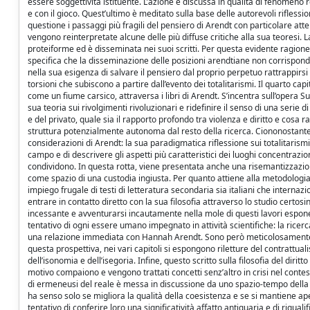
essere soggettività istituente. L’azione è discussa in qualità di fenomeno r
e con il gioco. Quest’ultimo è meditato sulla base delle autorevoli rifless
questione i passaggi più fragili del pensiero di Arendt con particolare at
vengono reinterpretate alcune delle più diffuse critiche alla sua teoresi. L
proteiforme ed è disseminata nei suoi scritti. Per questa evidente ragione,
specifica che la disseminazione delle posizioni arendtiane non corrispond
nella sua esigenza di salvare il pensiero dal proprio perpetuo rattrappirsi 
torsioni che subiscono a partire dall’evento dei totalitarismi. Il quarto ca
come un fiume carsico, attraversa i libri di Arendt. S’incentra sull’opera Sul
sua teoria sui rivolgimenti rivoluzionari e ridefinire il senso di una serie d
e del privato, quale sia il rapporto profondo tra violenza e diritto e cosa 
struttura potenzialmente autonoma dal resto della ricerca. Ciononostant
considerazioni di Arendt: la sua paradigmatica riflessione sui totalitaris
campo e di descrivere gli aspetti più caratteristici dei luoghi concentraz
condividono. In questa rotta, viene presentata anche una risemantizzazione
come spazio di una custodia ingiusta. Per quanto attiene alla metodologia 
impiego frugale di testi di letteratura secondaria sia italiani che interna
entrare in contatto diretto con la sua filosofia attraverso lo studio certosi
incessante e avventurarsi incautamente nella mole di questi lavori espone 
tentativo di ogni essere umano impegnato in attività scientifiche: la rice
una relazione immediata con Hannah Arendt. Sono però meticolosamente orie
questa prospettiva, nei vari capitoli si espongono riletture del contrattual
dell’isonomia e dell’isegoria. Infine, questo scritto sulla filosofia del dirit
motivo compaiono e vengono trattati concetti senz’altro in crisi nel contes
di ermeneusi del reale è messa in discussione da uno spazio-tempo della po
ha senso solo se migliora la qualità della coesistenza e se si mantiene aper
tentativo di conferire loro una significatività affatto antiquaria e di riqu