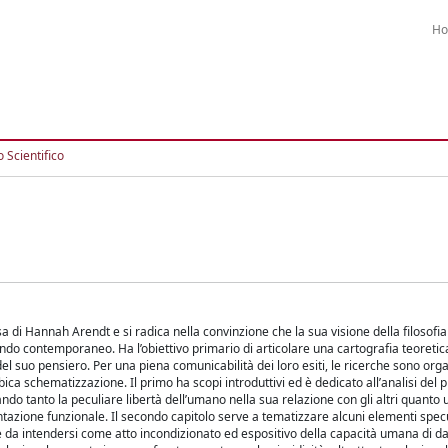
H
 Scientifico
sa di Hannah Arendt e si radica nella convinzione che la sua visione della filosofi
do contemporaneo. Ha l’obiettivo primario di articolare una cartografia teoretic
i del suo pensiero. Per una piena comunicabilità dei loro esiti, le ricerche sono org
ica schematizzazione. Il primo ha scopi introduttivi ed è dedicato all’analisi del
do tanto la peculiare libertà dell’umano nella sua relazione con gli altri quanto
azione funzionale. Il secondo capitolo serve a tematizzare alcuni elementi specu
one da intendersi come atto incondizionato ed espositivo della capacità umana di dar