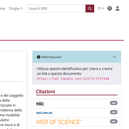
ome
Sfoglia
IT
Informazioni
Utilizza questo identificativo per citare o creare
un link a questo documento:
https://hdl.handle.net/11573/1757448
Citazioni
a e del soggetto
a della
ND
anizzate in
 problema della
ND
 una modalità
lativi
ND
e inizio e di