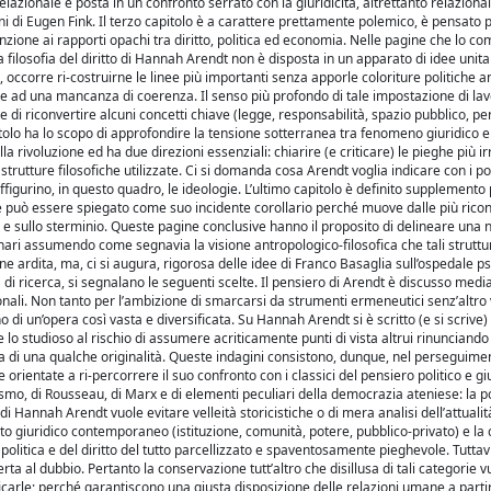
elazionale e posta in un confronto serrato con la giuridicità, altrettanto relazional
ioni di Eugen Fink. Il terzo capitolo è a carattere prettamente polemico, è pensato 
tenzione ai rapporti opachi tra diritto, politica ed economia. Nelle pagine che lo 
a filosofia del diritto di Hannah Arendt non è disposta in un apparato di idee unita
 occorre ri-costruirne le linee più importanti senza apporle coloriture politiche a
e ad una mancanza di coerenza. Il senso più profondo di tale impostazione di lavo
e di riconvertire alcuni concetti chiave (legge, responsabilità, spazio pubblico, pe
pitolo ha lo scopo di approfondire la tensione sotterranea tra fenomeno giuridico e 
la rivoluzione ed ha due direzioni essenziali: chiarire (e criticare) le pieghe più irr
i strutture filosofiche utilizzate. Ci si domanda cosa Arendt voglia indicare con i po
raffigurino, in questo quadro, le ideologie. L’ultimo capitolo è definito supplement
e può essere spiegato come suo incidente corollario perché muove dalle più rico
mi e sullo sterminio. Queste pagine conclusive hanno il proposito di delineare una
ionari assumendo come segnavia la visione antropologico-filosofica che tali struttu
 ardita, ma, ci si augura, rigorosa delle idee di Franco Basaglia sull’ospedale ps
di ricerca, si segnalano le seguenti scelte. Il pensiero di Arendt è discusso medi
zionali. Non tanto per l’ambizione di smarcarsi da strumenti ermeneutici senz’altro 
no di un’opera così vasta e diversificata. Su Hannah Arendt si è scritto (e si scrive
lo studioso al rischio di assumere acriticamente punti di vista altrui rinunciando
rca di una qualche originalità. Queste indagini consistono, dunque, nel perseguime
ntate a ri-percorrere il suo confronto con i classici del pensiero politico e giu
ismo, di Rousseau, di Marx e di elementi peculiari della democrazia ateniese: la póli
to di Hannah Arendt vuole evitare velleità storicistiche o di mera analisi dell’attualit
to giuridico contemporaneo (istituzione, comunità, potere, pubblico-privato) e la c
litica e del diritto del tutto parcellizzato e spaventosamente pieghevole. Tuttavi
ta al dubbio. Pertanto la conservazione tutt’altro che disillusa di tali categorie 
alificarle; perché garantiscono una giusta disposizione delle relazioni umane a parti