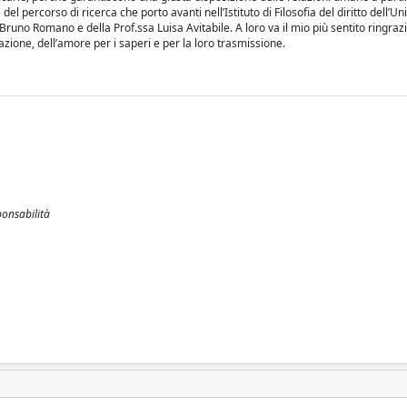
el percorso di ricerca che porto avanti nell’Istituto di Filosofia del diritto dell’Un
 Bruno Romano e della Prof.ssa Luisa Avitabile. A loro va il mio più sentito ringra
zione, dell’amore per i saperi e per la loro trasmissione.
ponsabilità