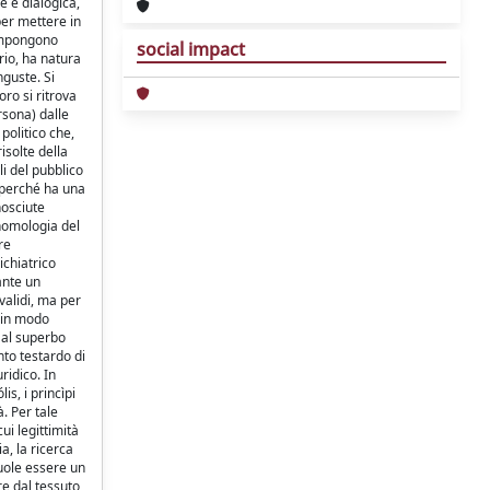
e e dialogica,
per mettere in
compongono
social impact
rio, ha natura
nguste. Si
ro si ritrova
rsona) dalle
politico che,
isolte della
li del pubblico
o perché ha una
nosciute
 nomologia del
re
ichiatrico
ante un
validi, ma per
) in modo
 al superbo
nto testardo di
ridico. In
s, i princìpi
à. Per tale
ui legittimità
a, la ricerca
vuole essere un
re dal tessuto