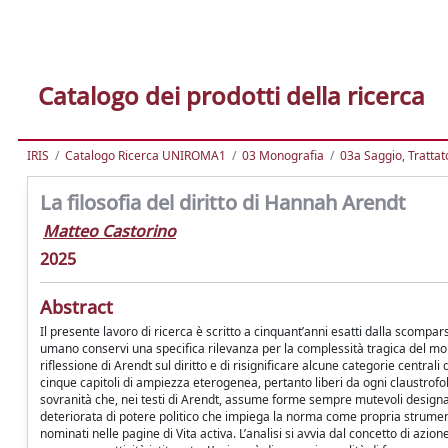
Catalogo dei prodotti della ricerca
IRIS
Catalogo Ricerca UNIROMA1
03 Monografia
03a Saggio, Trattato
La filosofia del diritto di Hannah Arendt
Matteo Castorino
2025
Abstract
Il presente lavoro di ricerca è scritto a cinquant’anni esatti dalla scompar
umano conservi una specifica rilevanza per la complessità tragica del mon
riflessione di Arendt sul diritto e di risignificare alcune categorie central
cinque capitoli di ampiezza eterogenea, pertanto liberi da ogni claustrofob
sovranità che, nei testi di Arendt, assume forme sempre mutevoli designan
deteriorata di potere politico che impiega la norma come propria strument
nominati nelle pagine di Vita activa. L’analisi si avvia dal concetto di azi