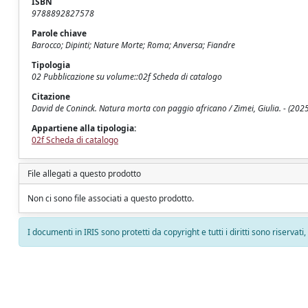
ISBN
9788892827578
Parole chiave
Barocco; Dipinti; Nature Morte; Roma; Anversa; Fiandre
Tipologia
02 Pubblicazione su volume::02f Scheda di catalogo
Citazione
David de Coninck. Natura morta con paggio africano / Zimei, Giulia. - (2025
Appartiene alla tipologia:
02f Scheda di catalogo
File allegati a questo prodotto
Non ci sono file associati a questo prodotto.
I documenti in IRIS sono protetti da copyright e tutti i diritti sono riservati