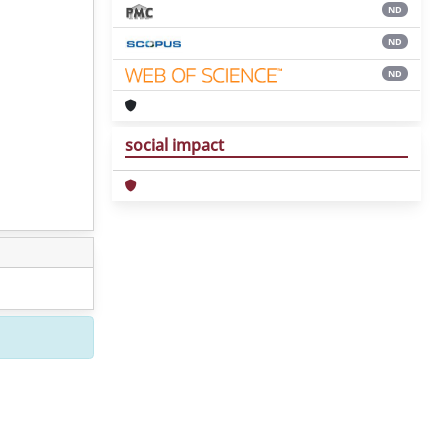
ND
ND
ND
social impact