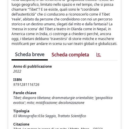
luogo geografico, limitato nello spazio e nel tempo, che si possa
chiamare "Tibet"? E se esiste, quali sono le "coordinate
dell’autenticità" che ci conducono a riconoscerlo come il Tibet
‘reale’, abitato da persone che condividono con noi un percorso
storico e un destino umano, slegati dal mito e dalla fantasia? La
'messa in scena' del Tibet a teatro in Olanda come in Nepal, in
America come in India, ci costringe a chiederci perché, ancora
oggi, i tibetani debbano 'travestirsi' di storie mitiche e maschere
mistificanti per andare in scena su vari teatri globali e globalizzati.
Scheda breve
Scheda completa
Anno di pubblicazione
2022
ISBN
9791281116726
Parole chiave
Tibet; diaspora tibetana; drammaturgie orientaliste; 'geopolitica
exotica'; mito; mistificazione; decolonizzazione
Tipologia
03 Monografia::03a Saggio, Trattato Scientifico
Citazione