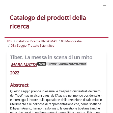
Catalogo dei prodotti della
ricerca
IRIS
Catalogo Ricerca UNIROMA1
03 Monografia
03a Saggio, Trattato Scientifico
Tibet. La messa in scena di un mito
MARA MATTA
Primo
Writing – Original Draft Preparation
2022
Abstract
Questo saggio prende in esame le trasposizioni teatrali del 'mito
del Tibet' - sia in alcuni paesi dell'Asia sia nel mondo occidentale -
e interroga il lettore sulla questione della creazione di tale mito in
riferimento alle politiche di rappresentazione che, come sostiene
Dibyesh Anand, hanno trasformato la questione tibetana (anche
nella diaspora) in un fenomeno di 'geopolitica exotica'. Esiste un