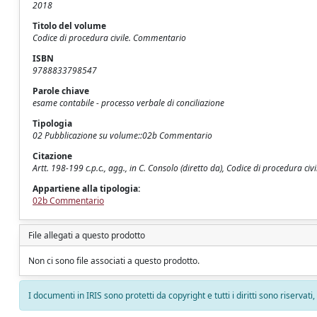
2018
Titolo del volume
Codice di procedura civile. Commentario
ISBN
9788833798547
Parole chiave
esame contabile - processo verbale di conciliazione
Tipologia
02 Pubblicazione su volume::02b Commentario
Citazione
Artt. 198-199 c.p.c., agg., in C. Consolo (diretto da), Codice di procedura c
Appartiene alla tipologia:
02b Commentario
File allegati a questo prodotto
Non ci sono file associati a questo prodotto.
I documenti in IRIS sono protetti da copyright e tutti i diritti sono riservati