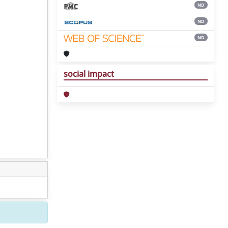
ND
ND
ND
social impact