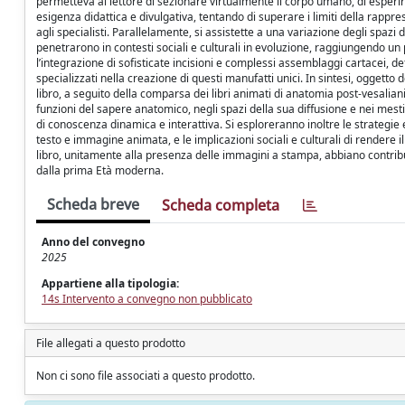
permetteva al lettore di sezionare virtualmente il corpo umano, di espe
esigenza didattica e divulgativa, tentando di superare i limiti della rapp
agli specialisti. Parallelamente, si assistette a una variazione degli spaz
penetrarono in contesti sociali e culturali in evoluzione, raggiungendo un
l’integrazione di sofisticate incisioni e complessi assemblaggi cartacei, defi
specializzati nella creazione di questi manufatti unici. In sintesi, oggett
libro, a seguito della comparsa dei libri animati di anatomia post-vesalia
funzioni del sapere anatomico, negli spazi della sua diffusione e nei mest
di conoscenza dinamica e interattiva. Si esploreranno inoltre le strategie e
testo e immagine animata, e le implicazioni sociali e culturali di rendere 
libro, unitamente alla presenza delle immagini a stampa, abbiano contribu
dalla prima Età moderna.
Scheda breve
Scheda completa
Anno del convegno
2025
Appartiene alla tipologia:
14s Intervento a convegno non pubblicato
File allegati a questo prodotto
Non ci sono file associati a questo prodotto.