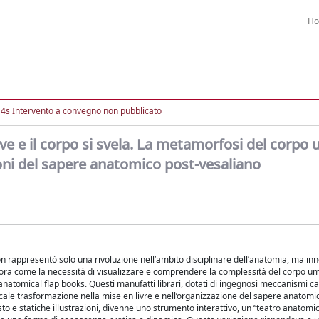
H
4s Intervento a convegno non pubblicato
uove e il corpo si svela. La metamorfosi del corp
nzioni del sapere anatomico post-vesaliano
 rappresentò solo una rivoluzione nell’ambito disciplinare dell’anatomia, ma in
plora come la necessità di visualizzare e comprendere la complessità del corpo 
anatomical flap books. Questi manufatti librari, dotati di ingegnosi meccanismi ca
dicale trasformazione nella mise en livre e nell’organizzazione del sapere anatomi
 e statiche illustrazioni, divenne uno strumento interattivo, un “teatro anatomic