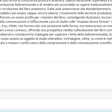
rire una forma di conoscenza pratica e dinamica. Questa variazione rispondeva a 
resentazione bidimensionale e di rendere più accessibile un sapere tradizionalmen
i di circolazione del libro anatomico. Dalle aule universitarie alle Wunderkammern,
 pubblico più ampio, seppur ancora elitario. I mutamenti nelle tecniche produttive
nirono un nuovo profilo per i mestieri del libro, coinvolgendo illustratori, incisori 
o della comunicazione è l’affascinante caso di studio sulle "mutatas dicere formas"
ni. Essi, infatti, non furono solo una variazione nella forma, ma innescarono un m
ieri a esso connessi, offrendo una prospettiva inedita sull’evoluzione del libro c
ditoriali e cartotecniche impiegate per superare i limiti della bidimensionalità, la
il corpo umano un oggetto di studio interattivo. Un’indagine, infine, su come le m
ito a mutare i confini stessi della comprensione e della comunicazione scientific