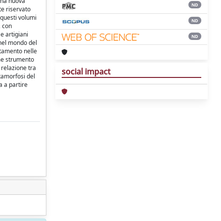
una nuova
ND
te riservato
 questi volumi
ND
, con
e artigiani
ND
 nel mondo del
utamento nelle
ome strumento
 relazione tra
social impact
etamorfosi del
a a partire