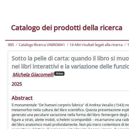
Catalogo dei prodotti della ricerca
IRIS
Catalogo Ricerca UNIROMA1
14 Altri risultati legati alla ricerca
1
Sotto la pelle di carta: quando il libro si m
nei libri interattivi e la variazione delle fu
Michela Giacomelli
Primo
2025
Abstract
Il monumentale "De humani corporis fabrica" di Andrea Vesalio (1543) non
metamorfosi nella cultura del libro scientifico. Questa presentazione es
generato una peculiare variazione nella forma del libro: l’emergere degli 
figure a strati, alette mobili, scheletri scomponibili – incarnarono una ra
del libro anatomico mutò profondamente. Non più mero contenitore di testo