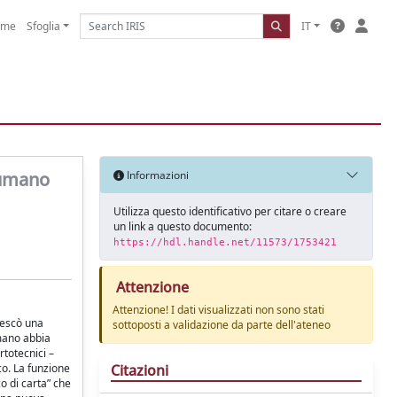
ome
Sfoglia
IT
o umano
Informazioni
Utilizza questo identificativo per citare o creare
un link a questo documento:
https://hdl.handle.net/11573/1753421
Attenzione
Attenzione! I dati visualizzati non sono stati
nescò una
sottoposti a validazione da parte dell'ateneo
umano abbia
rtotecnici –
Citazioni
co. La funzione
o di carta” che