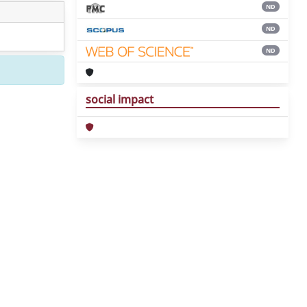
ND
ND
ND
social impact