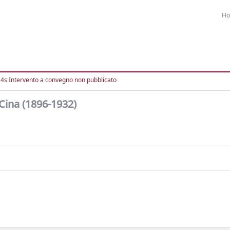
H
4s Intervento a convegno non pubblicato
a Cina (1896-1932)