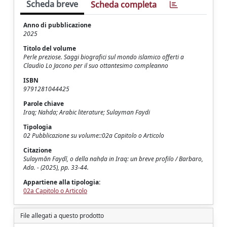
Scheda breve
Scheda completa
Anno di pubblicazione
2025
Titolo del volume
Perle preziose. Saggi biografici sul mondo islamico offerti a
Claudio Lo Jacono per il suo ottantesimo compleanno
ISBN
9791281044425
Parole chiave
Iraq; Nahda; Arabic literature; Sulayman Faydi
Tipologia
02 Pubblicazione su volume::02a Capitolo o Articolo
Citazione
Sulaymān Fayḍī, o della nahḍa in Iraq: un breve profilo / Barbaro,
Ada. - (2025), pp. 33-44.
Appartiene alla tipologia:
02a Capitolo o Articolo
File allegati a questo prodotto