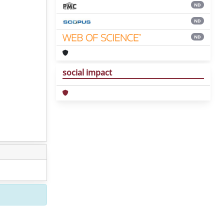
ND
ND
ND
social impact