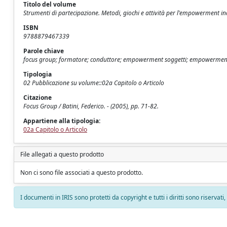
Titolo del volume
Strumenti di partecipazione. Metodi, giochi e attività per l'empowerment ind
ISBN
9788879467339
Parole chiave
focus group; formatore; conduttore; empowerment soggetti; empowerment 
Tipologia
02 Pubblicazione su volume::02a Capitolo o Articolo
Citazione
Focus Group / Batini, Federico. - (2005), pp. 71-82.
Appartiene alla tipologia:
02a Capitolo o Articolo
File allegati a questo prodotto
Non ci sono file associati a questo prodotto.
I documenti in IRIS sono protetti da copyright e tutti i diritti sono riservati