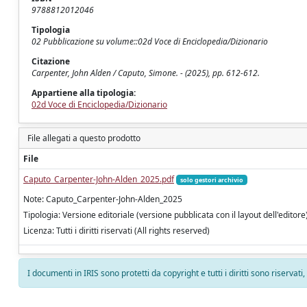
9788812012046
Tipologia
02 Pubblicazione su volume::02d Voce di Enciclopedia/Dizionario
Citazione
Carpenter, John Alden / Caputo, Simone. - (2025), pp. 612-612.
Appartiene alla tipologia:
02d Voce di Enciclopedia/Dizionario
File allegati a questo prodotto
File
Caputo_Carpenter-John-Alden_2025.pdf
solo gestori archivio
Note: Caputo_Carpenter-John-Alden_2025
Tipologia: Versione editoriale (versione pubblicata con il layout dell'editore
Licenza: Tutti i diritti riservati (All rights reserved)
I documenti in IRIS sono protetti da copyright e tutti i diritti sono riservati