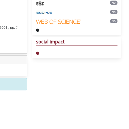
ND
ND
ND
2001), pp. 1-
social impact