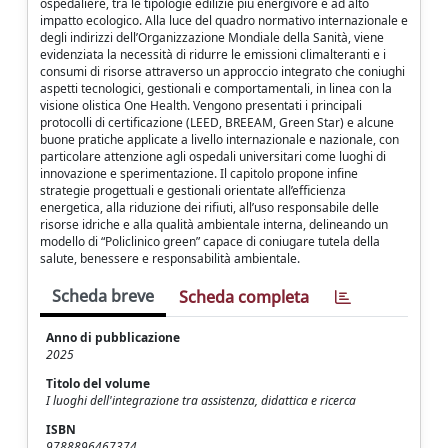
ospedaliere, tra le tipologie edilizie più energivore e ad alto
impatto ecologico. Alla luce del quadro normativo internazionale e
degli indirizzi dell’Organizzazione Mondiale della Sanità, viene
evidenziata la necessità di ridurre le emissioni climalteranti e i
consumi di risorse attraverso un approccio integrato che coniughi
aspetti tecnologici, gestionali e comportamentali, in linea con la
visione olistica One Health. Vengono presentati i principali
protocolli di certificazione (LEED, BREEAM, Green Star) e alcune
buone pratiche applicate a livello internazionale e nazionale, con
particolare attenzione agli ospedali universitari come luoghi di
innovazione e sperimentazione. Il capitolo propone infine
strategie progettuali e gestionali orientate all’efficienza
energetica, alla riduzione dei rifiuti, all’uso responsabile delle
risorse idriche e alla qualità ambientale interna, delineando un
modello di “Policlinico green” capace di coniugare tutela della
salute, benessere e responsabilità ambientale.
Scheda breve
Scheda completa
Anno di pubblicazione
2025
Titolo del volume
I luoghi dell'integrazione tra assistenza, didattica e ricerca
ISBN
9788896467374