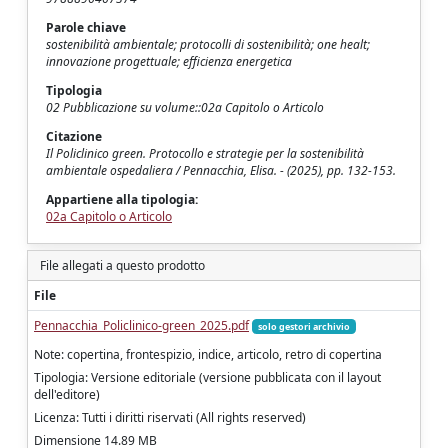
Parole chiave
sostenibilità ambientale; protocolli di sostenibilità; one healt;
innovazione progettuale; efficienza energetica
Tipologia
02 Pubblicazione su volume::02a Capitolo o Articolo
Citazione
Il Policlinico green. Protocollo e strategie per la sostenibilità
ambientale ospedaliera / Pennacchia, Elisa. - (2025), pp. 132-153.
Appartiene alla tipologia:
02a Capitolo o Articolo
File allegati a questo prodotto
File
Pennacchia_Policlinico-green_2025.pdf
solo gestori archivio
Note: copertina, frontespizio, indice, articolo, retro di copertina
Tipologia: Versione editoriale (versione pubblicata con il layout
dell'editore)
Licenza: Tutti i diritti riservati (All rights reserved)
Dimensione 14.89 MB