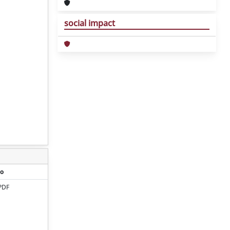
social impact
o
PDF