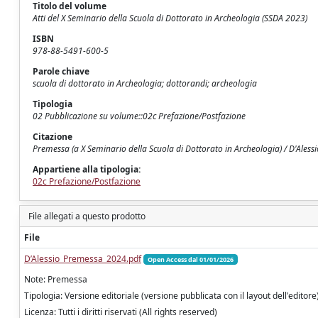
Titolo del volume
Atti del X Seminario della Scuola di Dottorato in Archeologia (SSDA 2023)
ISBN
978-88-5491-600-5
Parole chiave
scuola di dottorato in Archeologia; dottorandi; archeologia
Tipologia
02 Pubblicazione su volume::02c Prefazione/Postfazione
Citazione
Premessa (a X Seminario della Scuola di Dottorato in Archeologia) / D'Alessi
Appartiene alla tipologia:
02c Prefazione/Postfazione
File allegati a questo prodotto
File
D’Alessio_Premessa_2024.pdf
Open Access dal 01/01/2026
Note: Premessa
Tipologia: Versione editoriale (versione pubblicata con il layout dell'editore
Licenza: Tutti i diritti riservati (All rights reserved)