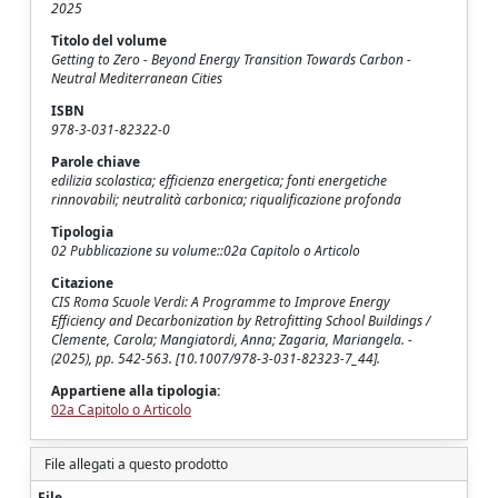
2025
Titolo del volume
Getting to Zero - Beyond Energy Transition Towards Carbon -
Neutral Mediterranean Cities
ISBN
978-3-031-82322-0
Parole chiave
edilizia scolastica; efficienza energetica; fonti energetiche
rinnovabili; neutralità carbonica; riqualificazione profonda
Tipologia
02 Pubblicazione su volume::02a Capitolo o Articolo
Citazione
CIS Roma Scuole Verdi: A Programme to Improve Energy
Efficiency and Decarbonization by Retrofitting School Buildings /
Clemente, Carola; Mangiatordi, Anna; Zagaria, Mariangela. -
(2025), pp. 542-563. [10.1007/978-3-031-82323-7_44].
Appartiene alla tipologia:
02a Capitolo o Articolo
File allegati a questo prodotto
File