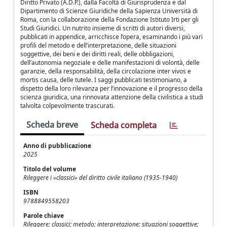
Diritto Privato (A.D.P.), dalla Facoltà di Giurisprudenza e dal
Dipartimento di Scienze Giuridiche della Sapienza Università di
Roma, con la collaborazione della Fondazione Istituto Irti per gli
Studi Giuridici. Un nutrito insieme di scritti di autori diversi,
pubblicati in appendice, arricchisce l’opera, esaminando i più vari
profili del metodo e dell’interpretazione, delle situazioni
soggettive, dei beni e dei diritti reali, delle obbligazioni,
dell’autonomia negoziale e delle manifestazioni di volontà, delle
garanzie, della responsabilità, della circolazione inter vivos e
mortis causa, delle tutele. I saggi pubblicati testimoniano, a
dispetto della loro rilevanza per l’innovazione e il progresso della
scienza giuridica, una rinnovata attenzione della civilistica a studi
talvolta colpevolmente trascurati.
Scheda breve
Scheda completa
Anno di pubblicazione
2025
Titolo del volume
Rileggere i «classici» del diritto civile italiano (1935-1940)
ISBN
9788849558203
Parole chiave
Rileggere; classici; metodo; interpretazione; situazioni soggettive;