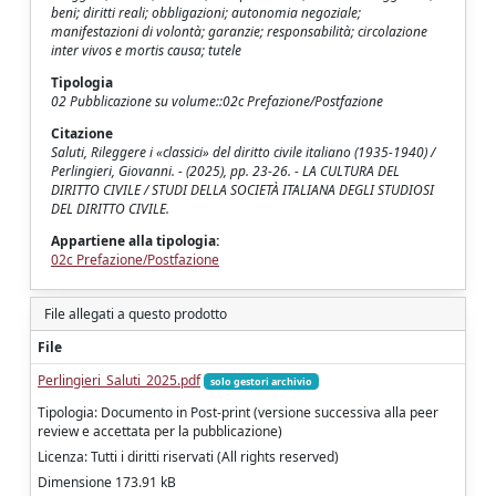
beni; diritti reali; obbligazioni; autonomia negoziale;
manifestazioni di volontà; garanzie; responsabilità; circolazione
inter vivos e mortis causa; tutele
Tipologia
02 Pubblicazione su volume::02c Prefazione/Postfazione
Citazione
Saluti, Rileggere i «classici» del diritto civile italiano (1935-1940) /
Perlingieri, Giovanni. - (2025), pp. 23-26. - LA CULTURA DEL
DIRITTO CIVILE / STUDI DELLA SOCIETÀ ITALIANA DEGLI STUDIOSI
DEL DIRITTO CIVILE.
Appartiene alla tipologia:
02c Prefazione/Postfazione
File allegati a questo prodotto
File
Perlingieri_Saluti_2025.pdf
solo gestori archivio
Tipologia: Documento in Post-print (versione successiva alla peer
review e accettata per la pubblicazione)
Licenza: Tutti i diritti riservati (All rights reserved)
Dimensione 173.91 kB