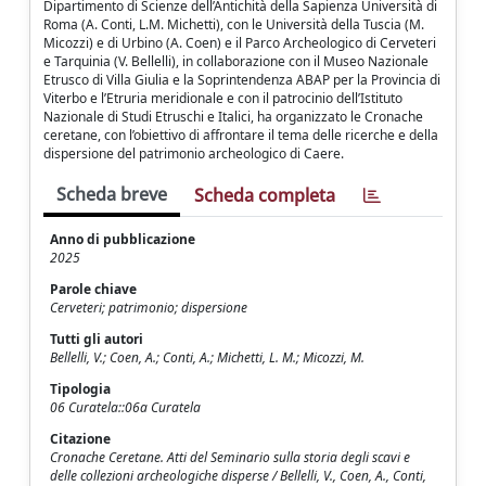
Dipartimento di Scienze dell’Antichità della Sapienza Università di
Roma (A. Conti, L.M. Michetti), con le Università della Tuscia (M.
Micozzi) e di Urbino (A. Coen) e il Parco Archeologico di Cerveteri
e Tarquinia (V. Bellelli), in collaborazione con il Museo Nazionale
Etrusco di Villa Giulia e la Soprintendenza ABAP per la Provincia di
Viterbo e l’Etruria meridionale e con il patrocinio dell’Istituto
Nazionale di Studi Etruschi e Italici, ha organizzato le Cronache
ceretane, con l’obiettivo di affrontare il tema delle ricerche e della
dispersione del patrimonio archeologico di Caere.
Scheda breve
Scheda completa
Anno di pubblicazione
2025
Parole chiave
Cerveteri; patrimonio; dispersione
Tutti gli autori
Bellelli, V.; Coen, A.; Conti, A.; Michetti, L. M.; Micozzi, M.
Tipologia
06 Curatela::06a Curatela
Citazione
Cronache Ceretane. Atti del Seminario sulla storia degli scavi e
delle collezioni archeologiche disperse / Bellelli, V., Coen, A., Conti,