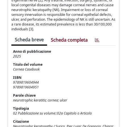
trigeminal nerve [2]. Any trauma, infection, surgery, systemic, or
local congenital diseases may damage corneal nerves and cause
neurotrophic keratopathy (NK). Impairment or loss of corneal
sensory innervation is responsible for corneal epithelial defects,
ulcer, and perforation. The epidemiology of NK is still uncertain. As
a rare disease, its estimated prevalence is less than 30/100,000
individuals [3].
Scheda breve
Scheda completa
Anno di pubblicazione
2025
Titolo del volume
Cornea Casebook
ISBN
9789819604944
9789819604951
Parole chiave
neurotrophic keratitis; cornea; ulcer
Tipologia
02 Pubblicazione su volume::02a Capitolo o Articolo
Citazione
Neurotrophic keratopathy / Surico, Pier Luigi; De Gregorio, Chiara;