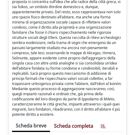
proposta si concentra sull’idea che alla radice della città greca, vi
sia l’oikos, un simbolo d’ordine domestico e, dunque,
apparentemente privato. Del resto, esso rappresentava non solo
uno spazio fisico destinato all’abitare, ma anche una forma
minima di organizzazione sociale capace di riflettere valori
condivisi, come il diritto alla proprietà e una organizzazione
familiare che fosse il chiaro rispecchiamento nelle rigorose
strutture sociali degli Elleni. Questa raccolta di rilievi archeologici
sembra evidenziare, nella trama di segni che emergono da un
passato largamente studiato ma ancora non pienamente
compreso, tale tesi; osservando le mappe di Akragas, Himera,
Selinunte, appare evidente come proprio dall’aggregarsi della
singola casa con altre unità analoghe si sia consolidata un’idea
dell’abitare fondata su forme condivise e condivisibili, iterabili e
replicabili. Sarà proprio questo meccanismo di addizione di
principi formali che rispecchiano valori sociali collettivi, a far
trapassare un’esigenza privata come l’abitare, dall’idion al koinòn.
Mediante questo processo di aggregazione nasceranno, così,
quegli impianti razionali e ordinati che, già prima della
codificazione del loro disegno da parte di Ippodamo di Mileto,
caratterizzeranno le città greche, impianti attraverso i quali quei
migranti, loro fondatori, ribadiranno, con il diritto all’abitare il più
potente diritto a esistere.
Scheda breve
Scheda completa