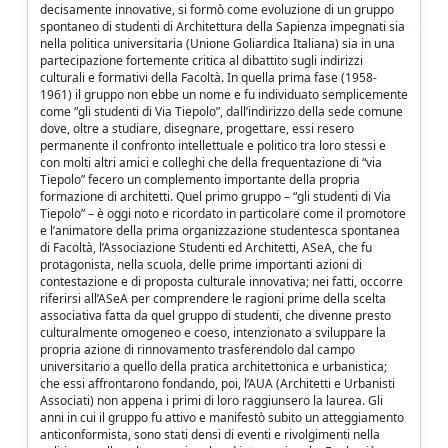
decisamente innovative, si formò come evoluzione di un gruppo
spontaneo di studenti di Architettura della Sapienza impegnati sia
nella politica universitaria (Unione Goliardica Italiana) sia in una
partecipazione fortemente critica al dibattito sugli indirizzi
culturali e formativi della Facoltà. In quella prima fase (1958-
1961) il gruppo non ebbe un nome e fu individuato semplicemente
come “gli studenti di Via Tiepolo”, dall’indirizzo della sede comune
dove, oltre a studiare, disegnare, progettare, essi resero
permanente il confronto intellettuale e politico tra loro stessi e
con molti altri amici e colleghi che della frequentazione di “via
Tiepolo” fecero un complemento importante della propria
formazione di architetti. Quel primo gruppo – “gli studenti di Via
Tiepolo” – è oggi noto e ricordato in particolare come il promotore
e l’animatore della prima organizzazione studentesca spontanea
di Facoltà, l’Associazione Studenti ed Architetti, ASeA, che fu
protagonista, nella scuola, delle prime importanti azioni di
contestazione e di proposta culturale innovativa; nei fatti, occorre
riferirsi all’ASeA per comprendere le ragioni prime della scelta
associativa fatta da quel gruppo di studenti, che divenne presto
culturalmente omogeneo e coeso, intenzionato a sviluppare la
propria azione di rinnovamento trasferendolo dal campo
universitario a quello della pratica architettonica e urbanistica;
che essi affrontarono fondando, poi, l’AUA (Architetti e Urbanisti
Associati) non appena i primi di loro raggiunsero la laurea. Gli
anni in cui il gruppo fu attivo e manifestò subito un atteggiamento
anticonformista, sono stati densi di eventi e rivolgimenti nella