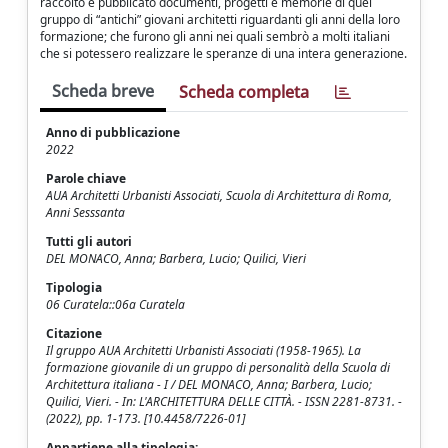
raccolto e pubblicato documenti, progetti e memorie di quel
gruppo di “antichi” giovani architetti riguardanti gli anni della loro
formazione; che furono gli anni nei quali sembrò a molti italiani
che si potessero realizzare le speranze di una intera generazione.
Scheda breve
Scheda completa
Anno di pubblicazione
2022
Parole chiave
AUA Architetti Urbanisti Associati, Scuola di Architettura di Roma,
Anni Sesssanta
Tutti gli autori
DEL MONACO, Anna; Barbera, Lucio; Quilici, Vieri
Tipologia
06 Curatela::06a Curatela
Citazione
Il gruppo AUA Architetti Urbanisti Associati (1958-1965). La
formazione giovanile di un gruppo di personalità della Scuola di
Architettura italiana - I / DEL MONACO, Anna; Barbera, Lucio;
Quilici, Vieri. - In: L'ARCHITETTURA DELLE CITTÀ. - ISSN 2281-8731. -
(2022), pp. 1-173. [10.4458/7226-01]
Appartiene alla tipologia: