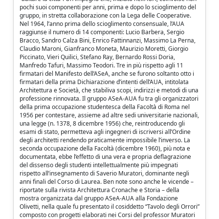
pochi suoi componenti per anni, prima e dopo lo scioglimento del
gruppo, in stretta collaborazione con la Lega delle Cooperative.
Nel 1964, l’anno prima dello scioglimento consensuale, l’AUA
raggiunse il numero di 14 componenti: Lucio Barbera, Sergio
Bracco, Sandro Calza Bini, Enrico Fattinnanzi, Massimo La Perna,
Claudio Maroni, Gianfranco Moneta, Maurizio Moretti, Giorgio
Piccinato, Vieri Quilici, Stefano Ray, Bernardo Rossi Doria,
Manfredo Tafuri, Massimo Teodori. Tre in più rispetto agli 11
firmatari del Manifesto dell’ASeA, anche se furono soltanto otto i
firmatari della prima Dichiarazione d’intenti dell’AUA, intitolata
Architettura e Società, che stabiliva scopi, indirizzi e metodi di una
professione rinnovata. Il gruppo ASeA-AUA fu tra gli organizzatori
della prima occupazione studentesca della Facoltà di Roma nel
1956 per contestare, assieme ad altre sedi universitarie nazionali,
una legge (n. 1378, 8 dicembre 1956) che, reintroducendo gli
esami di stato, permetteva agli ingegneri di iscriversi all’Ordine
degli architetti rendendo praticamente impossibile l’inverso. La
seconda occupazione della Facoltà (dicembre 1960), più nota e
documentata, ebbe l’effetto di una vera e propria deflagrazione
del dissenso degli studenti intellettualmente più impegnati
rispetto all’insegnamento di Saverio Muratori, dominante negli
anni finali del Corso di Laurea. Ben note sono anche le vicende –
riportate sulla rivista Architettura Cronache e Storia – della
mostra organizzata dal gruppo ASeA-AUA alla Fondazione
Olivetti, nella quale fu presentato il cosiddetto “Tavolo degli Orrori”
composto con progetti elaborati nei Corsi del professor Muratori