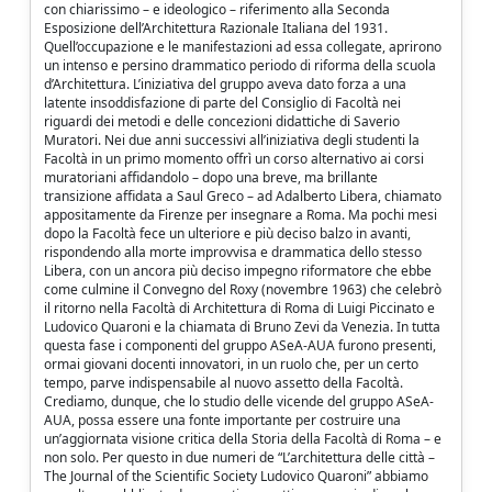
con chiarissimo – e ideologico – riferimento alla Seconda
Esposizione dell’Architettura Razionale Italiana del 1931.
Quell’occupazione e le manifestazioni ad essa collegate, aprirono
un intenso e persino drammatico periodo di riforma della scuola
d’Architettura. L’iniziativa del gruppo aveva dato forza a una
latente insoddisfazione di parte del Consiglio di Facoltà nei
riguardi dei metodi e delle concezioni didattiche di Saverio
Muratori. Nei due anni successivi all’iniziativa degli studenti la
Facoltà in un primo momento offrì un corso alternativo ai corsi
muratoriani affidandolo – dopo una breve, ma brillante
transizione affidata a Saul Greco – ad Adalberto Libera, chiamato
appositamente da Firenze per insegnare a Roma. Ma pochi mesi
dopo la Facoltà fece un ulteriore e più deciso balzo in avanti,
rispondendo alla morte improvvisa e drammatica dello stesso
Libera, con un ancora più deciso impegno riformatore che ebbe
come culmine il Convegno del Roxy (novembre 1963) che celebrò
il ritorno nella Facoltà di Architettura di Roma di Luigi Piccinato e
Ludovico Quaroni e la chiamata di Bruno Zevi da Venezia. In tutta
questa fase i componenti del gruppo ASeA-AUA furono presenti,
ormai giovani docenti innovatori, in un ruolo che, per un certo
tempo, parve indispensabile al nuovo assetto della Facoltà.
Crediamo, dunque, che lo studio delle vicende del gruppo ASeA-
AUA, possa essere una fonte importante per costruire una
un’aggiornata visione critica della Storia della Facoltà di Roma – e
non solo. Per questo in due numeri de “L’architettura delle città –
The Journal of the Scientific Society Ludovico Quaroni” abbiamo