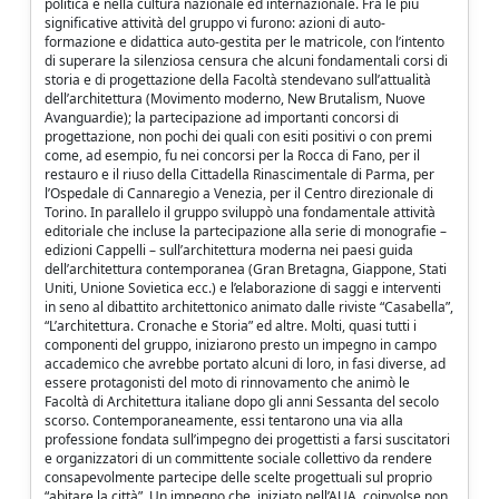
politica e nella cultura nazionale ed internazionale. Fra le più
significative attività del gruppo vi furono: azioni di auto-
formazione e didattica auto-gestita per le matricole, con l’intento
di superare la silenziosa censura che alcuni fondamentali corsi di
storia e di progettazione della Facoltà stendevano sull’attualità
dell’architettura (Movimento moderno, New Brutalism, Nuove
Avanguardie); la partecipazione ad importanti concorsi di
progettazione, non pochi dei quali con esiti positivi o con premi
come, ad esempio, fu nei concorsi per la Rocca di Fano, per il
restauro e il riuso della Cittadella Rinascimentale di Parma, per
l’Ospedale di Cannaregio a Venezia, per il Centro direzionale di
Torino. In parallelo il gruppo sviluppò una fondamentale attività
editoriale che incluse la partecipazione alla serie di monografie –
edizioni Cappelli – sull’architettura moderna nei paesi guida
dell’architettura contemporanea (Gran Bretagna, Giappone, Stati
Uniti, Unione Sovietica ecc.) e l’elaborazione di saggi e interventi
in seno al dibattito architettonico animato dalle riviste “Casabella”,
“L’architettura. Cronache e Storia” ed altre. Molti, quasi tutti i
componenti del gruppo, iniziarono presto un impegno in campo
accademico che avrebbe portato alcuni di loro, in fasi diverse, ad
essere protagonisti del moto di rinnovamento che animò le
Facoltà di Architettura italiane dopo gli anni Sessanta del secolo
scorso. Contemporaneamente, essi tentarono una via alla
professione fondata sull’impegno dei progettisti a farsi suscitatori
e organizzatori di un committente sociale collettivo da rendere
consapevolmente partecipe delle scelte progettuali sul proprio
“abitare la città”. Un impegno che, iniziato nell’AUA, coinvolse non