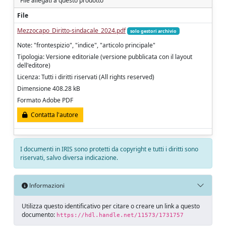
File allegati a questo prodotto
File
Mezzocapo_Diritto-sindacale_2024.pdf
solo gestori archivio
Note: "frontespizio", "indice", "articolo principale"
Tipologia: Versione editoriale (versione pubblicata con il layout
dell'editore)
Licenza: Tutti i diritti riservati (All rights reserved)
Dimensione 408.28 kB
Formato Adobe PDF
Contatta l'autore
I documenti in IRIS sono protetti da copyright e tutti i diritti sono
riservati, salvo diversa indicazione.
Informazioni
Utilizza questo identificativo per citare o creare un link a questo
documento:
https://hdl.handle.net/11573/1731757