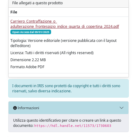
File allegati a questo prodotto
File
Carriero_Contraffazione_o_
adulterazione_frontespizio_indice_quarta_di_copertina_2024.pdf
Open Access dal 09/01/2025
Tipologia: Versione editoriale (versione pubblicata con il layout
dell'editore)
Licenza: Tutti i diritti riservati (All rights reserved)
Dimensione 2.22 MB
Formato Adobe PDF
I documenti in IRIS sono protetti da copyright e tutti i diritti sono
riservati, salvo diversa indicazione.
Informazioni
Utilizza questo identificativo per citare o creare un link a questo
documento:
https://hdl.handle.net/11573/1730603