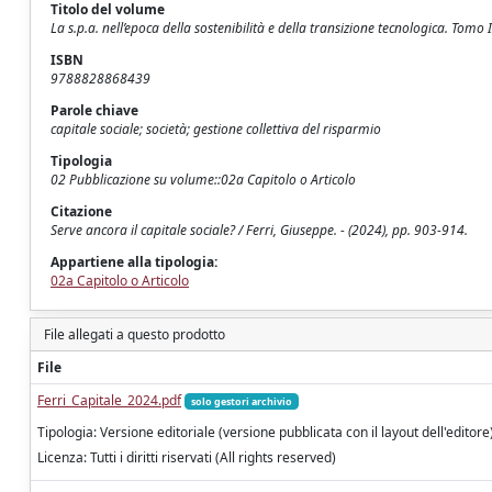
Titolo del volume
La s.p.a. nell’epoca della sostenibilità e della transizione tecnologica. To
ISBN
9788828868439
Parole chiave
capitale sociale; società; gestione collettiva del risparmio
Tipologia
02 Pubblicazione su volume::02a Capitolo o Articolo
Citazione
Serve ancora il capitale sociale? / Ferri, Giuseppe. - (2024), pp. 903-914.
Appartiene alla tipologia:
02a Capitolo o Articolo
File allegati a questo prodotto
File
Ferri_Capitale_2024.pdf
solo gestori archivio
Tipologia: Versione editoriale (versione pubblicata con il layout dell'editore
Licenza: Tutti i diritti riservati (All rights reserved)