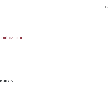
H
pitolo o Articolo
le sociale.