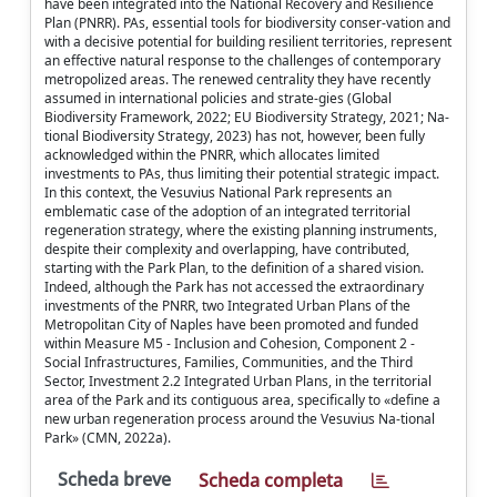
have been integrated into the National Recovery and Resilience
Plan (PNRR). PAs, essential tools for biodiversity conser-vation and
with a decisive potential for building resilient territories, represent
an effective natural response to the challenges of contemporary
metropolized areas. The renewed centrality they have recently
assumed in international policies and strate-gies (Global
Biodiversity Framework, 2022; EU Biodiversity Strategy, 2021; Na-
tional Biodiversity Strategy, 2023) has not, however, been fully
acknowledged within the PNRR, which allocates limited
investments to PAs, thus limiting their potential strategic impact.
In this context, the Vesuvius National Park represents an
emblematic case of the adoption of an integrated territorial
regeneration strategy, where the existing planning instruments,
despite their complexity and overlapping, have contributed,
starting with the Park Plan, to the definition of a shared vision.
Indeed, although the Park has not accessed the extraordinary
investments of the PNRR, two Integrated Urban Plans of the
Metropolitan City of Naples have been promoted and funded
within Measure M5 - Inclusion and Cohesion, Component 2 -
Social Infrastructures, Families, Communities, and the Third
Sector, Investment 2.2 Integrated Urban Plans, in the territorial
area of the Park and its contiguous area, specifically to «define a
new urban regeneration process around the Vesuvius Na-tional
Park» (CMN, 2022a).
Scheda breve
Scheda completa