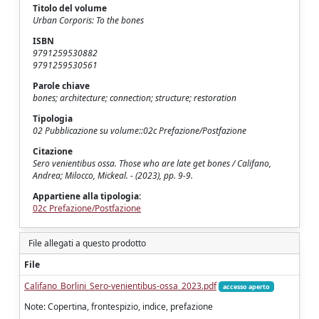
Titolo del volume
Urban Corporis: To the bones
ISBN
9791259530882
9791259530561
Parole chiave
bones; architecture; connection; structure; restoration
Tipologia
02 Pubblicazione su volume::02c Prefazione/Postfazione
Citazione
Sero venientibus ossa. Those who are late get bones / Califano,
Andrea; Milocco, Mickeal. - (2023), pp. 9-9.
Appartiene alla tipologia:
02c Prefazione/Postfazione
File allegati a questo prodotto
File
Califano_Borlini_Sero-venientibus-ossa_2023.pdf
accesso aperto
Note: Copertina, frontespizio, indice, prefazione