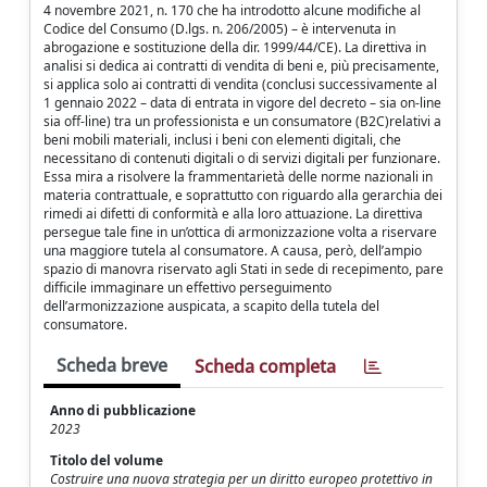
4 novembre 2021, n. 170 che ha introdotto alcune modifiche al
Codice del Consumo (D.lgs. n. 206/2005) – è intervenuta in
abrogazione e sostituzione della dir. 1999/44/CE). La direttiva in
analisi si dedica ai contratti di vendita di beni e, più precisamente,
si applica solo ai contratti di vendita (conclusi successivamente al
1 gennaio 2022 – data di entrata in vigore del decreto – sia on-line
sia off-line) tra un professionista e un consumatore (B2C)relativi a
beni mobili materiali, inclusi i beni con elementi digitali, che
necessitano di contenuti digitali o di servizi digitali per funzionare.
Essa mira a risolvere la frammentarietà delle norme nazionali in
materia contrattuale, e soprattutto con riguardo alla gerarchia dei
rimedi ai difetti di conformità e alla loro attuazione. La direttiva
persegue tale fine in un’ottica di armonizzazione volta a riservare
una maggiore tutela al consumatore. A causa, però, dell’ampio
spazio di manovra riservato agli Stati in sede di recepimento, pare
difficile immaginare un effettivo perseguimento
dell’armonizzazione auspicata, a scapito della tutela del
consumatore.
Scheda breve
Scheda completa
Anno di pubblicazione
2023
Titolo del volume
Costruire una nuova strategia per un diritto europeo protettivo in