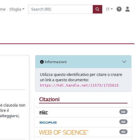
ome
Sfoglia
IT
Informazioni
Utilizza questo identificativo per citare o creare
un link a questo documento:
https://hdl.handle.net/11573/1725615
Citazioni
ale clausola non
ire il
ND
atteggiarsi,
ND
ND