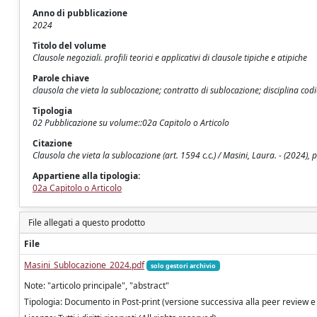
Anno di pubblicazione
2024
Titolo del volume
Clausole negoziali. profili teorici e applicativi di clausole tipiche e atipiche
Parole chiave
clausola che vieta la sublocazione; contratto di sublocazione; disciplina codic
Tipologia
02 Pubblicazione su volume::02a Capitolo o Articolo
Citazione
Clausola che vieta la sublocazione (art. 1594 c.c.) / Masini, Laura. - (2024),
Appartiene alla tipologia:
02a Capitolo o Articolo
File allegati a questo prodotto
File
Masini_Sublocazione_2024.pdf
solo gestori archivio
Note: "articolo principale", "abstract"
Tipologia: Documento in Post-print (versione successiva alla peer review e