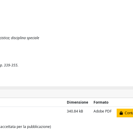
istica; disciplina speciale
 pp. 339-355.
Dimensione
Formato
340.84 kB
Adobe PDF
Conta
 accettata per la pubblicazione)