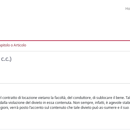
H
pitolo o Articolo
c.c.)
 contratto di locazione vietano la facoltà, del conduttore, di sublocare il bene. T
alla violazione del divieto in essa contenuta. Non sempre, infatti, è agevole stabil
ragioni, verrà posto l’accento sul contenuto che tale divieto può as-sumere e il suo 