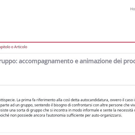
H
pitolo o Articolo
i gruppo: accompagnamento e animazione dei proc
ttispecie. La prima fa riferimento alla così detta autocandidatura, ovvero il caso i
 parte ad un gruppo, sentendo il bisogno di confrontarsi con altre persone che 
 esiste una sorta di gruppo che si incontra in modo informale e sente la necessità 
poiché non possiede ancora l’autonomia sufficiente per auto-organizzarsi.