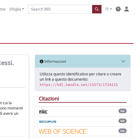
ome
Sfoglia
IT
essi.
Informazioni
Utilizza questo identificativo per citare o creare
un link a questo documento:
https://hdl.handle.net/11573/1724215
Citazioni
n cui la
vivono momenti
ND
di avere un
ND
ND