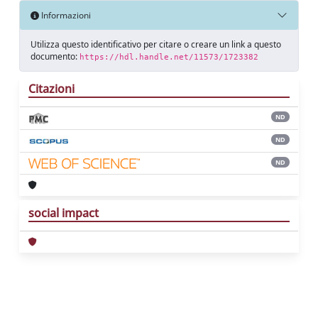
Informazioni
Utilizza questo identificativo per citare o creare un link a questo
documento:
https://hdl.handle.net/11573/1723382
Citazioni
ND
ND
ND
social impact
Powered by
IRIS
-
about IRIS
-
Utilizzo dei