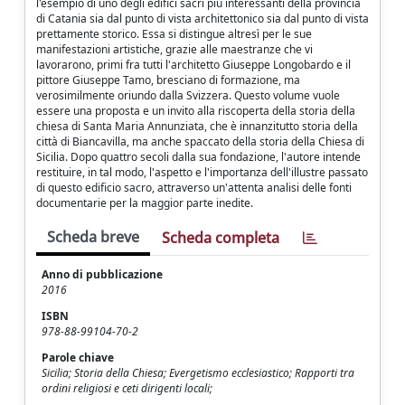
l'esempio di uno degli edifici sacri più interessanti della provincia
di Catania sia dal punto di vista architettonico sia dal punto di vista
prettamente storico. Essa si distingue altresì per le sue
manifestazioni artistiche, grazie alle maestranze che vi
lavorarono, primi fra tutti l'architetto Giuseppe Longobardo e il
pittore Giuseppe Tamo, bresciano di formazione, ma
verosimilmente oriundo dalla Svizzera. Questo volume vuole
essere una proposta e un invito alla riscoperta della storia della
chiesa di Santa Maria Annunziata, che è innanzitutto storia della
città di Biancavilla, ma anche spaccato della storia della Chiesa di
Sicilia. Dopo quattro secoli dalla sua fondazione, l'autore intende
restituire, in tal modo, l'aspetto e l'importanza dell'illustre passato
di questo edificio sacro, attraverso un'attenta analisi delle fonti
documentarie per la maggior parte inedite.
Scheda breve
Scheda completa
Anno di pubblicazione
2016
ISBN
978-88-99104-70-2
Parole chiave
Sicilia; Storia della Chiesa; Evergetismo ecclesiastico; Rapporti tra
ordini religiosi e ceti dirigenti locali;