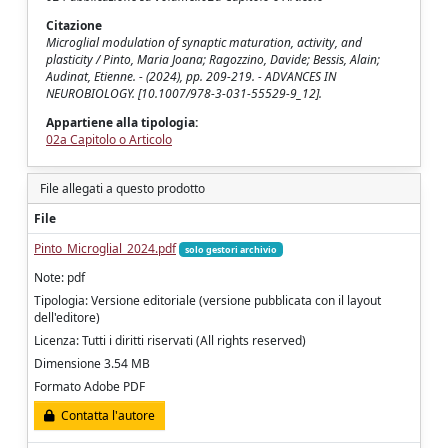
Citazione
Microglial modulation of synaptic maturation, activity, and
plasticity / Pinto, Maria Joana; Ragozzino, Davide; Bessis, Alain;
Audinat, Etienne. - (2024), pp. 209-219. - ADVANCES IN
NEUROBIOLOGY. [10.1007/978-3-031-55529-9_12].
Appartiene alla tipologia:
02a Capitolo o Articolo
File allegati a questo prodotto
File
Pinto_Microglial_2024.pdf
solo gestori archivio
Note: pdf
Tipologia: Versione editoriale (versione pubblicata con il layout
dell'editore)
Licenza: Tutti i diritti riservati (All rights reserved)
Dimensione 3.54 MB
Formato Adobe PDF
Contatta l'autore