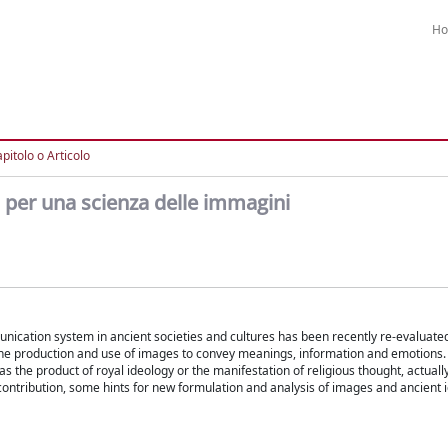
H
pitolo o Articolo
 per una scienza delle immagini
ication system in ancient societies and cultures has been recently re-evaluated
of the production and use of images to convey meanings, information and emotions.
s the product of royal ideology or the manifestation of religious thought, actually
 contribution, some hints for new formulation and analysis of images and ancient 