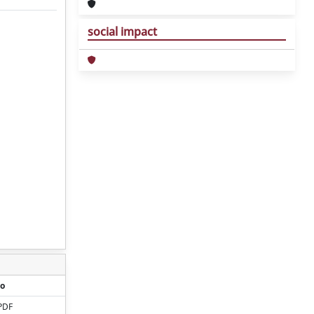
social impact
o
PDF