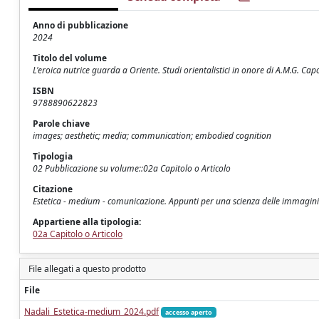
Anno di pubblicazione
2024
Titolo del volume
L'eroica nutrice guarda a Oriente. Studi orientalistici in onore di A.M.G. C
ISBN
9788890622823
Parole chiave
images; aesthetic; media; communication; embodied cognition
Tipologia
02 Pubblicazione su volume::02a Capitolo o Articolo
Citazione
Estetica - medium - comunicazione. Appunti per una scienza delle immagini /
Appartiene alla tipologia:
02a Capitolo o Articolo
File allegati a questo prodotto
File
Nadali_Estetica-medium_2024.pdf
accesso aperto