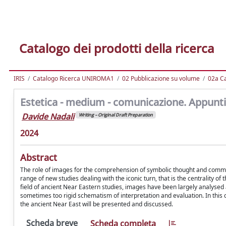
Catalogo dei prodotti della ricerca
IRIS
Catalogo Ricerca UNIROMA1
02 Pubblicazione su volume
02a Ca
Estetica - medium - comunicazione. Appunti
Davide Nadali
Writing – Original Draft Preparation
2024
Abstract
The role of images for the comprehension of symbolic thought and commun
range of new studies dealing with the iconic turn, that is the centrality 
field of ancient Near Eastern studies, images have been largely analysed a
sometimes too rigid schematism of interpretation and evaluation. In this
the ancient Near East will be presented and discussed.
Scheda breve
Scheda completa