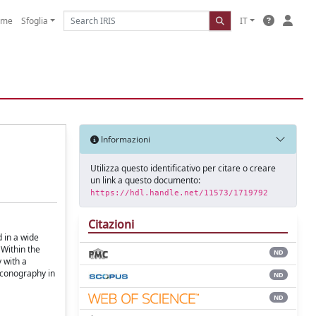
ome
Sfoglia
IT
Informazioni
Utilizza questo identificativo per citare o creare
un link a questo documento:
https://hdl.handle.net/11573/1719792
Citazioni
 in a wide
 Within the
ND
 with a
iconography in
ND
ND