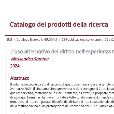
Catalogo dei prodotti della ricerca
IRIS
Catalogo Ricerca UNIROMA1
02 Pubblicazione su volume
02a Ca
L'uso alternativo del diritto nell'esperienza
Alessandro Somma
2024
Abstract
Il volume raccoglie gli atti di un ciclo di quattro seminari, che si è tenut
24 marzo 2023. Il cinquantesimo anniversario del convegno di Catania su “L’u
quell’esperienza, mettendone in luce il contesto, gli attori, le proposte metod
diritto oggi. I seminari hanno affrontato a tutto tondo queste domande con 
tematiche: diritto comparato, filosofia del diritto e diritto costituzionale, 
dalla testimonianza di un protagonista del convegno del 1972. L’articolazio