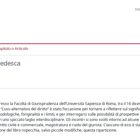
H
pitolo o Articolo
 tedesca
o presso la Facoltà di Giurisprudenza dell’Università Sapienza di Roma, tra il 16 dic
so alternativo del diritto” è stato l’occasione per tornare a riflettere sul signifi
ologiche, l’originalità e i limiti, e per interrogarsi sulle possibilità di prospettive 
uno spiccato taglio interdisciplinare. Gli incontri si sono svolti intorno ad alcune
diritto civile e commerciale, magistratura e ruolo del giurista. Ciascuno di essi è s
ne del libro rispecchia, salvo piccole modifiche, questa ripartizione.