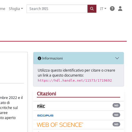
ome
Sfoglia
IT
Informazioni
Utilizza questo identificativo per citare o creare
un link a questo documento:
https://hdl.handle.net/11573/1719692
Citazioni
embre 2022 e il
cato di
ND
critiche sul
 aree
ND
tato aperto
ND