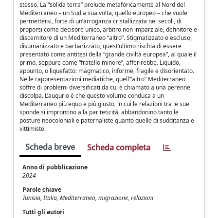
stesso. La “solida terra” prelude metaforicamente al Nord del
Mediterraneo – un Sud a sua volta, quello europeo – che vuole
permettersi, forte di un’arroganza cristallizzata nei secoli, di
proporsi come decisore unico, arbitro non imparziale, definitore e
discernitore di un Mediterraneo “altro”. Stigmatizzato e escluso,
disumanizzato e barbarizzato, quest’ultimo rischia di essere
presentato come antitesi della “grande civiltà europea”, al quale il
primo, seppure come “fratello minore”, afferirebbe. Liquido,
appunto, o liquefatto: magmatico, informe, fragile e disorientato.
Nelle rappresentazioni mediatiche, quell’“altro” Mediterraneo
soffre di problemi diversificati da cui è chiamato a una perenne
discolpa. L’augurio è che questo volume conduca a un
Mediterraneo più equo e più giusto, in cui le relazioni tra le sue
sponde si improntino alla pariteticità, abbandonino tanto le
posture neocoloniali e paternaliste quanto quelle di sudditanza e
vittimiste.
Scheda breve
Scheda completa
Anno di pubblicazione
2024
Parole chiave
Tunisia, Italia, Mediterraneo, migrazione, relazioni
Tutti gli autori