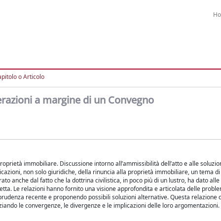
H
pitolo o Articolo
erazioni a margine di un Convegno
roprietà immobiliare. Discussione intorno all’ammissibilità dell’atto e alle soluzion
cazioni, non solo giuridiche, della rinuncia alla proprietà immobiliare, un tema d
 anche dal fatto che la dottrina civilistica, in poco più di un lustro, ha dato al
ta. Le relazioni hanno fornito una visione approfondita e articolata delle probl
rudenza recente e proponendo possibili soluzioni alternative. Questa relazione 
nziando le convergenze, le divergenze e le implicazioni delle loro argomentazioni.