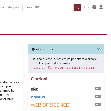
ome
Sfoglia
IT
Informazioni
Utilizza questo identificativo per citare o creare
un link a questo documento:
https://hdl.handle.net/11573/1717252
Citazioni
i alternative»,
i sempre
ND
le stampe ben
ematiche
ND
conclusiva
ND