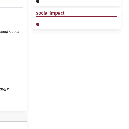
social impact
a Manfredonia
IVILE.