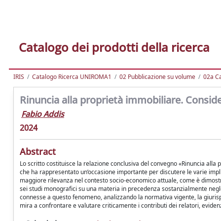
Catalogo dei prodotti della ricerca
IRIS
Catalogo Ricerca UNIROMA1
02 Pubblicazione su volume
02a Ca
Rinuncia alla proprietà immobiliare. Consid
Fabio Addis
2024
Abstract
Lo scritto costituisce la relazione conclusiva del convegno «Rinuncia alla p
che ha rappresentato un’occasione importante per discutere le varie impli
maggiore rilevanza nel contesto socio-economico attuale, come è dimostrato
sei studi monografici su una materia in precedenza sostanzialmente neglet
connesse a questo fenomeno, analizzando la normativa vigente, la giurisp
mira a confrontare e valutare criticamente i contributi dei relatori, evide